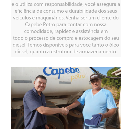
e o utiliza com responsabilidade, você assegura a
eficiência de consumo e durabilidade dos seus
veículos e maquinários. Venha ser um cliente do
Capebe Petro para contar com nossa
comodidade, rapidez e assistência em
todo o processo de compra e estocagem do seu
diesel. Temos disponíveis para você tanto o óleo
diesel, quanto a estrutura de armazenamento.