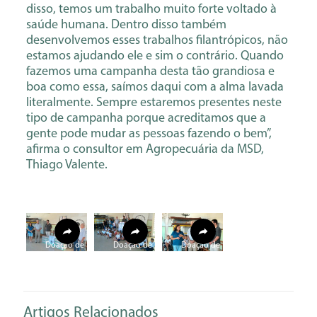
disso, temos um trabalho muito forte voltado à
saúde humana. Dentro disso também
desenvolvemos esses trabalhos filantrópicos, não
estamos ajudando ele e sim o contrário. Quando
fazemos uma campanha desta tão grandiosa e
boa como essa, saímos daqui com a alma lavada
literalmente. Sempre estaremos presentes neste
tipo de campanha porque acreditamos que a
gente pode mudar as pessoas fazendo o bem”,
afirma o consultor em Agropecuária da MSD,
Thiago Valente.
Doação de
Doação de
Doação de
leite para APAE
leite para APAE
leite para APAE
(1)
(20)
(23)
Artigos Relacionados