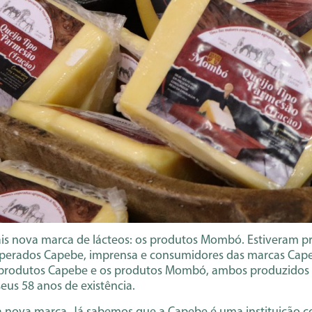
ais nova marca de lácteos: os produtos Mombó. Estiveram 
ooperados Capebe, imprensa e consumidores das marcas Cap
s produtos Capebe e os produtos Mombó, ambos produzidos 
eus 58 anos de existência.