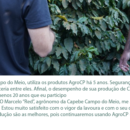
o do Meio, utiliza os produtos AgroCP há 5 anos. Seguranç
ceria entre eles. Afinal, o desempenho de sua produção de 
menos 20 anos que eu participo
. O Marcelo “Red”, agrônomo da Capebe Campo do Meio, me
. Estou muito satisfeito com o vigor da lavoura e com o se
odução são as melhores, pois continuaremos usando AgroCP