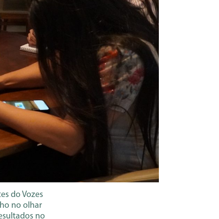
tes do Vozes
lho no olhar
resultados no