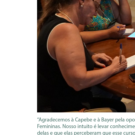
“Agradecemos à Capebe e à Bayer pela opor
Femininas. Nosso intuito é levar conhecim
delas e que elas perceberam que esse curso