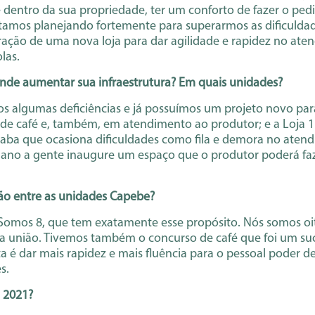
entro da sua propriedade, ter um conforto de fazer o pedid
stamos planejando fortemente para superarmos as dificulda
ação de uma nova loja para dar agilidade e rapidez no aten
las.
nde aumentar sua infraestrutura? Em quais unidades?
s algumas deficiências e já possuímos um projeto novo para
de café e, também, em atendimento ao produtor; e a Loja 1
caba que ocasiona dificuldades como fila e demora no aten
 ano a gente inaugure um espaço que o produtor poderá faz
ão entre as unidades Capebe?
Somos 8, que tem exatamente esse propósito. Nós somos oit
a união. Tivemos também o concurso de café que foi um suc
a é dar mais rapidez e mais fluência para o pessoal poder 
s.
a 2021?