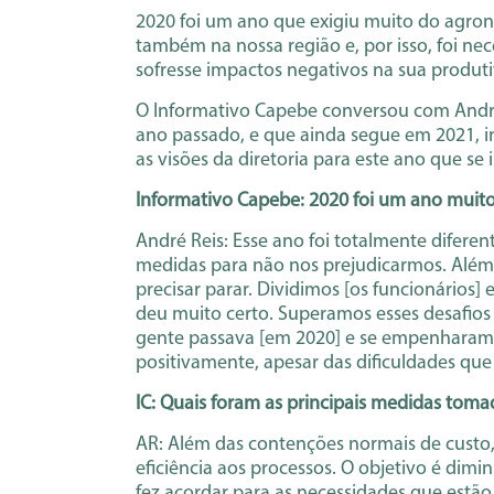
2020 foi um ano que exigiu muito do agron
também na nossa região e, por isso, foi nec
sofresse impactos negativos na sua produt
O Informativo Capebe conversou com André 
ano passado, e que ainda segue em 2021, i
as visões da diretoria para este ano que se i
Informativo Capebe: 2020 foi um ano muito
André Reis: Esse ano foi totalmente difere
medidas para não nos prejudicarmos. Além 
precisar parar. Dividimos [os funcionários]
deu muito certo. Superamos esses desafi
gente passava [em 2020] e se empenharam
positivamente, apesar das dificuldades q
IC: Quais foram as principais medidas tom
AR: Além das contenções normais de custo,
eficiência aos processos. O objetivo é di
fez acordar para as necessidades que estão