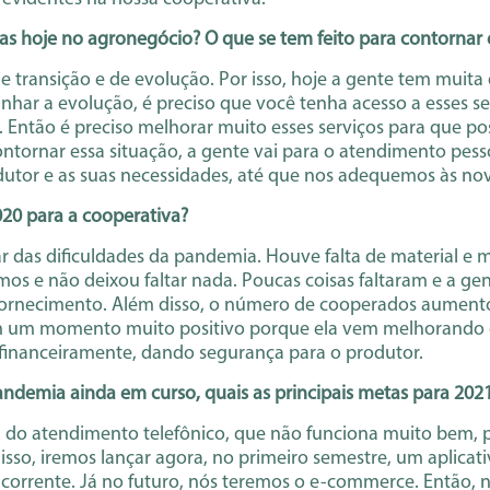
das hoje no agronegócio? O que se tem feito para contornar 
ransição e de evolução. Por isso, hoje a gente tem muita 
nhar a evolução, é preciso que você tenha acesso a esses ser
o. Então é preciso melhorar muito esses serviços para que 
ntornar essa situação, a gente vai para o atendimento pess
dutor e as suas necessidades, até que nos adequemos às no
020 para a cooperativa?
ar das dificuldades da pandemia. Houve falta de material e 
os e não deixou faltar nada. Poucas coisas faltaram e a ge
ornecimento. Além disso, o número de cooperados aumento
 em um momento muito positivo porque ela vem melhorando c
 financeiramente, dando segurança para o produtor.
pandemia ainda em curso, quais as principais metas para 202
a do atendimento telefônico, que não funciona muito bem, 
o, iremos lançar agora, no primeiro semestre, um aplicativ
onta corrente. Já no futuro, nós teremos o e-commerce. Entã