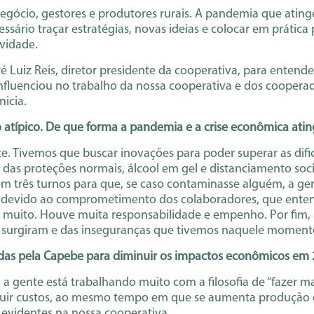
egócio, gestores e produtores rurais. A pandemia que atin
essário traçar estratégias, novas ideias e colocar em prátic
ividade.
Luiz Reis, diretor presidente da cooperativa, para enten
nfluenciou no trabalho da nossa cooperativa e dos coopera
nicia.
 atípico. De que forma a pandemia e a crise econômica atin
nte. Tivemos que buscar inovações para poder superar as di
das proteções normais, álcool em gel e distanciamento soci
 em três turnos para que, se caso contaminasse alguém, a gent
os devido ao comprometimento dos colaboradores, que ent
 muito. Houve muita responsabilidade e empenho. Por fim
ue surgiram e das inseguranças que tivemos naquele moment
adas pela Capebe para diminuir os impactos econômicos em
 a gente está trabalhando muito com a filosofia de “fazer 
minuir custos, ao mesmo tempo em que se aumenta produção 
 evidentes na nossa cooperativa.