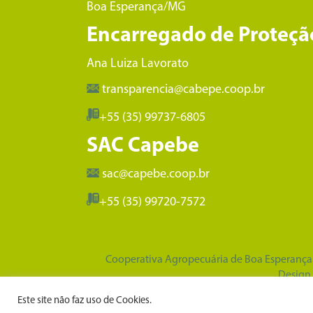
Boa Esperança/MG
Encarregado de Proteçã
Ana Luiza Lavorato
transparencia@cabepe.coop.br
+55 (35) 99737-6805
SAC Capebe
sac@capebe.coop.br
+55 (35) 99720-7572
Cooperativa Agropecuária de Boa Esperança L
Design
Este site não faz uso de Cookies.