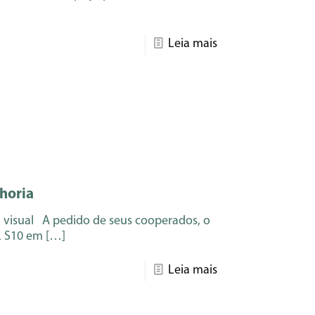
Leia mais
horia
o visual A pedido de seus cooperados, o
L S10 em
[…]
Leia mais