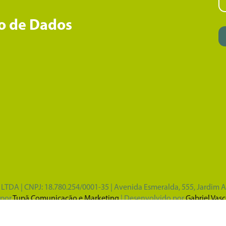
o de Dados
TDA | CNPJ: 18.780.254/0001-35 | Avenida Esmeralda, 555, Jardim 
 por
Tupã Comunicação e Marketing
| Desenvolvido por
Gabriel Vas