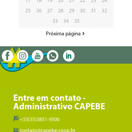
17
18
19
20
21
22
23
24
25
26
27
28
29
30
31
32
33
34
35
Próxima página
Entre em contato -
Administrativo CAPEBE
+55(35)3851-9500
contato@capebe.coop.br