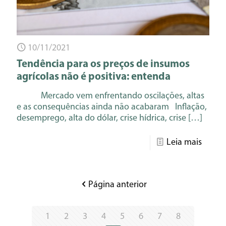
10/11/2021
Tendência para os preços de insumos
agrícolas não é positiva: entenda
Mercado vem enfrentando oscilações, altas
e as consequências ainda não acabaram Inflação,
desemprego, alta do dólar, crise hídrica, crise
[…]
Leia mais
Página anterior
1
2
3
4
5
6
7
8