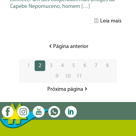
Capebe Nepomuceno, homem
[…]
Leia mais
Página anterior
1
2
3
4
5
6
7
8
9
10
11
Próxima página