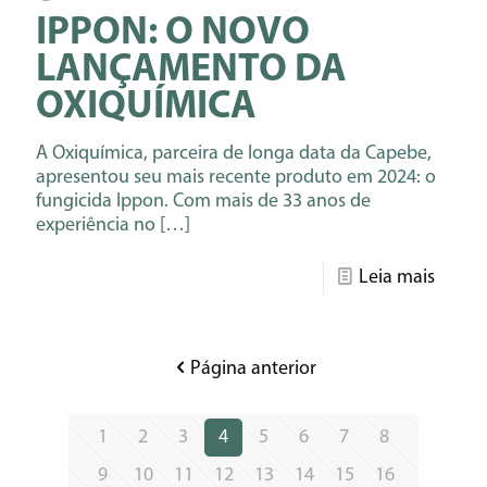
IPPON: O NOVO
LANÇAMENTO DA
OXIQUÍMICA
A Oxiquímica, parceira de longa data da Capebe,
apresentou seu mais recente produto em 2024: o
fungicida Ippon. Com mais de 33 anos de
experiência no
[…]
Leia mais
Página anterior
1
2
3
4
5
6
7
8
9
10
11
12
13
14
15
16