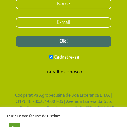
Cadastre-se
Trabalhe conosco
Cooperativa Agropecuária de Boa Esperança LTDA |
CNPJ: 18.780.254/0001-35 | Avenida Esmeralda, 555,
Jardim Alvorada - Boa Esperança/MG | CEP: 37170-000
Design por
Tupã Comunicação e Marketing
|
Este site não faz uso de Cookies.
Desenvolvido por
Gabriel Vasconcelos