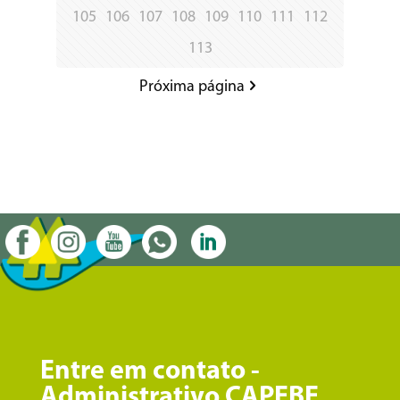
105
106
107
108
109
110
111
112
113
Próxima página
Entre em contato -
Administrativo CAPEBE