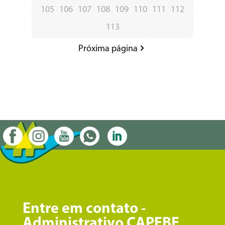
105
106
107
108
109
110
111
112
113
Próxima página
Entre em contato -
Administrativo CAPEBE